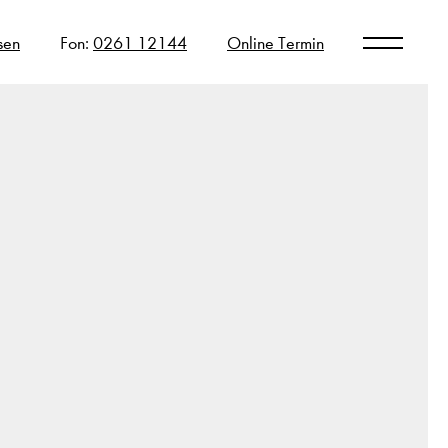
sen
Fon:
0261 12144
Online Termin